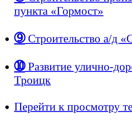
пункта «Гормост»
➈
Строительство а/д 
➉
Развитие улично-дор
Троицк
Перейти к просмотру те