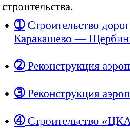
строительства.
➀
Строительство доро
Каракашево — Щербин
➁
Реконструкция аэро
➂
Реконструкция аэропо
➃
Строительство «ЦКА