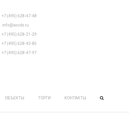
КАК С НАМИ СВЯЗАТЬСЯ
+7 (495) 628-47-48
- Приёмная руководителей
info@aocds.ru
- Электронная почта
+7 (495) 628-21-29
- Отдел снабжения
+7 (495) 628-43-85
- Отдел гл. механика
+7 (495) 628-47-97
- Отдел кадров
ул. Кузнецкий Мост, д. 19, стр. 2
. Москва, Россия, 107031
ОБЪЕКТЫ
ТОРГИ
КОНТАКТЫ