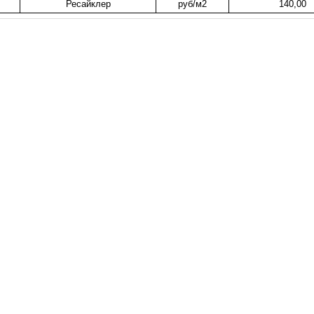
Ресайклер
руб/м2
140,00