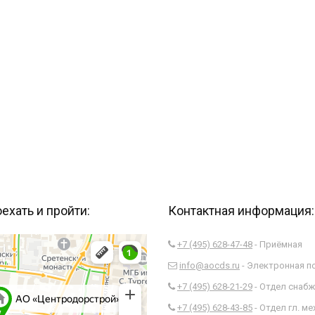
ехать и пройти:
Контактная информация:
+7 (495) 628-47-48
- Приёмная
info@aocds.ru
- Электронная п
+7 (495) 628-21-29
- Отдел снаб
+7 (495) 628-43-85
- Отдел гл. ме