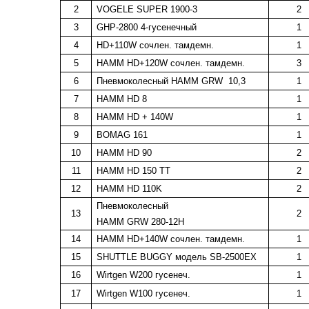
2
VOGELE SUPER 1900-3
2
3
GHP-2800 4-гусенечный
1
4
HD+110W сочлен. тамдемн.
1
5
HAMM HD+120W сочлен. тамдемн.
3
6
Пневмоколесный HАММ GRW 10,3
1
7
HAMM HD 8
1
8
HAMM HD + 140W
1
9
BOMAG 161
1
10
HAMM HD 90
2
11
HAMM HD 150 TT
2
12
HAMM HD 110K
2
Пневмоколесный
13
2
HAMM GRW 280-12H
14
HAMM HD+140W сочлен. тамдемн.
1
15
SHUTTLE BUGGY модель SB-2500EX
1
16
Wirtgen W200 гусенеч.
1
17
Wirtgen W100 гусенеч.
1