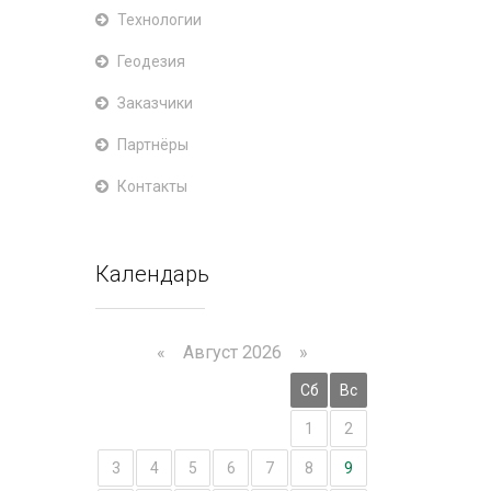
Технологии
Геодезия
Заказчики
Партнёры
Контакты
Календарь
«
Август 2026 »
Пн
Вт
Ср
Чт
Пт
Сб
Вс
1
2
3
4
5
6
7
8
9