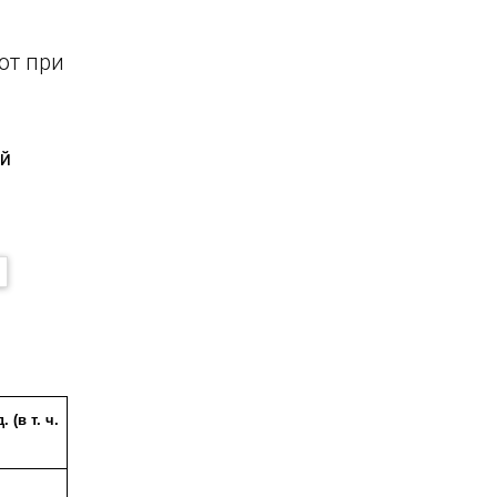
от при
ой
 (в т. ч.