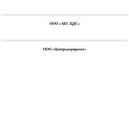
ООО «АБС ЦДС»
ООО «Центродорпроект»