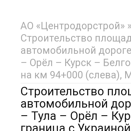
АО «Центродорстрой»
Строительство площад
автомобильной дороге
– Орёл – Курск – Белг
на км 94+000 (слева),
Строительство пло
автомобильной дор
– Тула – Орёл – Ку
граница с Украиной