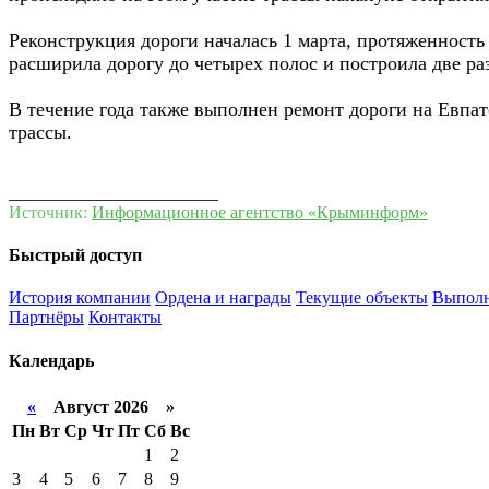
Реконструкция дороги началась 1 марта, протяженность
расширила дорогу до четырех полос и построила две ра
В течение года также выполнен ремонт дороги на Евпат
трассы.
________________________
Источник:
Информационное агентство «Крыминформ»
Быстрый доступ
История компании
Ордена и награды
Текущие объекты
Выполн
Партнёры
Контакты
Календарь
«
Август 2026 »
Пн
Вт
Ср
Чт
Пт
Сб
Вс
1
2
3
4
5
6
7
8
9