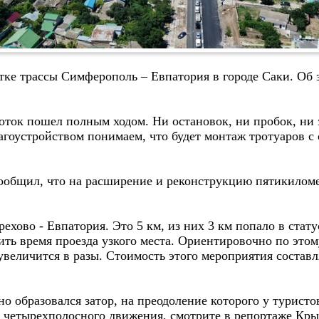
стке трассы Симферополь – Евпатория в городе Саки. О
Поток пошел полным ходом. Ни остановок, ни пробок, ни 
лагоустройством понимаем, что будет монтаж тротуаров с
общил, что на расширение и реконструкцию пятикиломет
хово - Евпатория. Это 5 км, из них 3 км попало в стату
ить время проезда узкого места. Ориентировочно по этом
увеличится в разы. Стоимость этого мероприятия составл
 образовался затор, на преодоление которого у туристов
я четырехполосного движения, смотрите в репортаже Кр