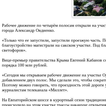
Рабочее движение по четырём полосам открыли на уча
города Александр Овдиенко.
«Только что ее запустили, запустили проезжую часть. 
благоустройство магистрали на сакском участке. Под б
светофоров».
Вице-премьер правительства Крыма Евгений Кабанов со
порядка 100 млн рублей.
«Сегодня мы открываем рабочее движение на участке Оре
добавлением двух полос. Мы сделали это, чтобы сократ
Поэтому можно говорить, что проездность этой дороги 
журналистам телеканала «Миллет».
На Евпаторийском шоссе в курортный сезон традиционно
происходило на этом участке трассы накануне открыти