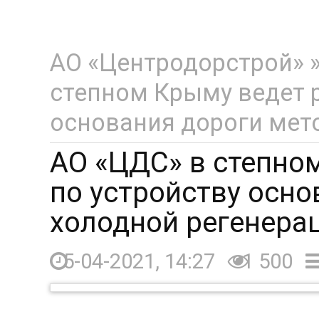
АО «Центродорстрой»
степном Крыму ведет 
основания дороги мет
АО «ЦДС» в степно
по устройству осн
холодной регенера
5-04-2021, 14:27
1 500