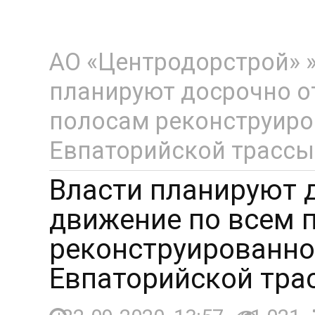
АО «Центродорстрой»
планируют досрочно о
полосам реконструиро
Евпаторийской трассы
Власти планируют 
движение по всем 
реконструированно
Евпаторийской тра