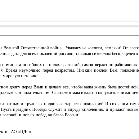
ы Великой Отечественной войны! Уважаемые коллеги, земляки! От всего
щенная дата для всех поколений россиян, ставшая символом беспрецедент
вспоминаем погибших на полях сражений, самоотверженно работавших 
ня. Время неумолимо перед возрастом. Низкий поклон Вам, поколени
 в мировую историю!
тном долгу перед Вами и делаем все, чтобы ваша жизнь была достойной
раевым законодательством. Стараемся максимально окружить вниманием 
и ратных и трудовых подвигов старшего поколения! И сохраним самое
 Пусть праздник Победы служит и впредь сплочению, и придаст новые
д головой и новых побед во благо России!
лектив АО «ЦДС».