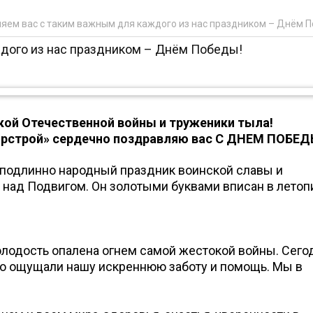
яем вас с таким важным для каждого из нас праздником – Днём П
дого из нас праздником – Днём Победы!
ой Отечественной войны и труженики тыла!
орстрой» сердечно поздравляю вас С ДНЕМ ПОБЕД
 подлинно народный праздник воинской славы и
 над Подвигом. Он золотыми буквами вписан в летоп
олодость опалена огнем самой жестокой войны. Сег
но ощущали нашу искреннюю заботу и помощь. Мы в