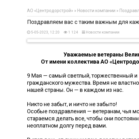
АО «Центродорстрой»
»
Новости компании
» Поздравл
Поздравляем вас с таким важным для каж
5-05-2023, 12:20
1 124
Новости компании
Уважаемые ветераны Велик
От имени коллектива АО «Центрод
9 Мая — самый светлый, торжественный и
гражданского мужества. Время не властно
нашей страны. Он — в каждом из нас.
Никто не забыт, и ничто не забыто!
Особые поздравления — ветеранам, чья м
стараемся делать все, чтобы они постоян
неоплатном долгу перед вами.