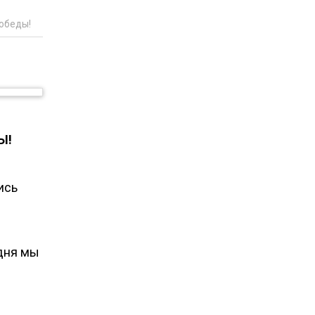
обеды!
Ы!
ись
одня мы