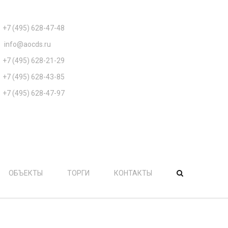
КАК С НАМИ СВЯЗАТЬСЯ
+7 (495) 628-47-48
- Приёмная руководителей
info@aocds.ru
- Электронная почта
+7 (495) 628-21-29
- Отдел снабжения
+7 (495) 628-43-85
- Отдел гл. механика
+7 (495) 628-47-97
- Отдел кадров
ул. Кузнецкий Мост, д. 19, стр. 2
. Москва, Россия, 107031
ОБЪЕКТЫ
ТОРГИ
КОНТАКТЫ