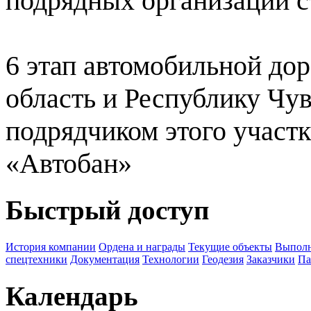
подрядных организаций 
6 этап автомобильной до
область и Республику Чу
подрядчиком этого участ
«Автобан»
Быстрый доступ
История компании
Ордена и награды
Текущие объекты
Выполн
спецтехники
Документация
Технологии
Геодезия
Заказчики
Па
Календарь