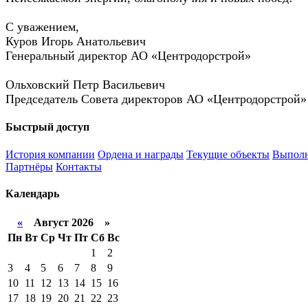
С уважением,
Куров Игорь Анатольевич
Генеральный директор АО «Центродорстрой»
Ольховский Петр Васильевич
Председатель Совета директоров АО «Центродорстрой»
Быстрый доступ
История компании
Ордена и награды
Текущие объекты
Выполн
Партнёры
Контакты
Календарь
«
Август 2026 »
Пн
Вт
Ср
Чт
Пт
Сб
Вс
1
2
3
4
5
6
7
8
9
10
11
12
13
14
15
16
17
18
19
20
21
22
23